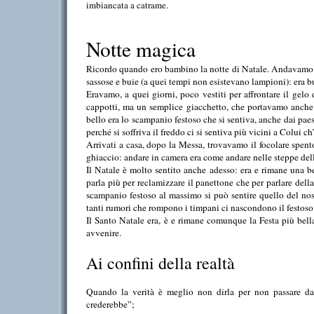
imbiancata a catrame.
Notte magica
Ricordo quando ero bambino la notte di Natale. Andavamo co
sassose e buie (a quei tempi non esistevano lampioni): era 
Eravamo, a quei giorni, poco vestiti per affrontare il gel
cappotti, ma un semplice giacchetto, che portavamo anche 
bello era lo scampanio festoso che si sentiva, anche dai pa
perché si soffriva il freddo ci si sentiva più vicini a Colui c
Arrivati a casa, dopo
la Messa
, trovavamo il focolare spen
ghiaccio: andare in camera era come andare nelle steppe del
Il Natale è molto sentito anche adesso: era e rimane una be
parla più per reclamizzare il panettone che per parlare della
scampanio festoso al massimo si può sentire quello del nost
tanti rumori che rompono i timpani ci nascondono il festos
Il Santo Natale era, è e rimane comunque
la Festa
più bella
avvenire.
Ai confini della realtà
Quando la verità è meglio non dirla per non passare da
crederebbe”;