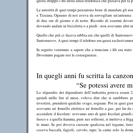
quota strappò i fili della linea telefonica che passava per la
Le autorità di quei tempi pensarono bene di mandare gli uom
e Tizzana. Ognuno di noi aveva da sorvegliare un'antenna: 
di due ore di giorno e di notte. Ricordo di essermi dovu
dovendo andare in bicicletta o a piedi - non avevamo altri m
Quello che più ci faceva rabbia era che quelli di Santonuov
Santonuovo. A quei tempi il telefono era quasi esclusivament
In seguito venimmo a sapere che a tranciare i fili era stat
Dovemmo pagare noi le conseguenze.
In quegli anni fu scritta la canzo
“Se potessi avere mi
Lo stipendio dei dipendenti dell’industria poteva essere 
quindi mille lire al mese, voleva dire che si sarebbero 
rivestirsi, prendersi qualche svago, sognare. Poi in quei gi
avevamo né fornello elettrico né fornello a gas; per far da
accendere il focolare: avevamo uno di quei focolari grandi
fuoco e a quella fiamma, pure nei solleoni, si metteva a fr
le mani. Se poi doveva cuocere qualcosa nel tegame, tirava
coceva baccalà, fagioli, cavolo, rape; la carne solo la do