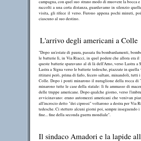
campagna, con quel suo strano modo di muovere la bocca e bar
raccolti a una certa distanza, guardavamo in silenzio quel
visita, gli rifece il verso. Furono appena pochi minuti, poi
ciascuno al suo destino.
L'arrivo degli americani a Colle
"Dopo un'estate di paura, passata fra bombardamenti, bombe
le batterie lì, in Via Riacci, in quel podere che allora era 
queste batterie sparavano al di là dell'Arno, verso Lastra a
Lastra a Signa verso le batterie tedesche, piazzate in quella
ritirarsi però, prima di farlo, fecero saltare, minandoli, tutti 
Colle. Dopo i ponti minarono il nuraglione della rocca di 
minarono tutte le case della statale: lì fu ammasso di maceri
delle truppe americane. Dopo qualche giorno, verso l'imbru
avvicinavano: erano automezzi americani che venivan piano
all'incrocio detto "dei cipressi" voltarono a destra per Via 
tedesche. Ci stettero alcuni giorni poi, sempre inseguendo i t
fine... fine della seconda guerra mondiale".
Il sindaco Amadori e la lapide al