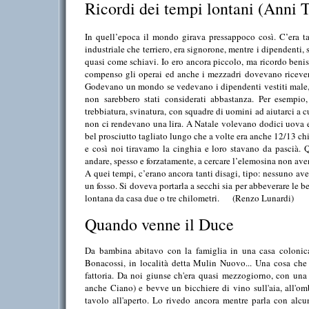
Ricordi dei tempi lontani (Anni Tr
In quell’epoca il mondo girava pressappoco così. C’era tal
industriale che terriero, era signorone, mentre i dipendenti, se
quasi come schiavi. Io ero ancora piccolo, ma ricordo beni
compenso gli operai ed anche i mezzadri dovevano ricevere 
Godevano un mondo se vedevano i dipendenti vestiti male, p
non sarebbero stati considerati abbastanza. Per esempi
trebbiatura, svinatura, con squadre di uomini ad aiutarci a c
non ci rendevano una lira. A Natale volevano dodici uova e
bel prosciutto tagliato lungo che a volte era anche 12/13 chi
e così noi tiravamo la cinghia e loro stavano da pascià.
andare, spesso e forzatamente, a cercare l’elemosina non av
A quei tempi, c’erano ancora tanti disagi, tipo: nessuno ave
un fosso. Si doveva portarla a secchi sia per abbeverare le b
lontana da casa due o tre chilometri.
(Renzo Lunardi)
Quando venne il Duce
Da bambina abitavo con la famiglia in una casa colonica
Bonacossi, in località detta Mulin Nuovo... Una cosa che 
fattoria. Da noi giunse ch'era quasi mezzogiorno, con una l
anche Ciano) e bevve un bicchiere di vino sull'aia, all'omb
tavolo all'aperto. Lo rivedo ancora mentre parla con alcun