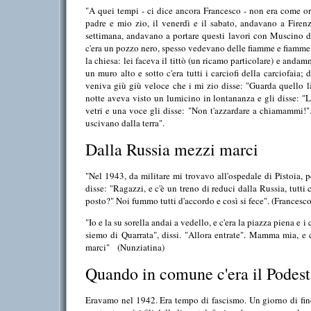
"A quei tempi - ci dice ancora Francesco - non era come or
padre e mio zio, il venerdì e il sabato, andavano a Firenz
settimana, andavano a portare questi lavori con Muscino di
c'era un pozzo nero, spesso vedevano delle fiamme e fiammel
la chiesa: lei faceva il tittò (un ricamo particolare) e anda
un muro alto e sotto c'era tutti i carciofi della carciofaia;
veniva giù giù veloce che i mi zio disse: "Guarda quello là
notte aveva visto un lumicino in lontananza e gli disse: "L
vetri e una voce gli disse: "Non t'azzardare a chiamammi!"
uscivano dalla terra".
Dalla Russia mezzi marci
"Nel 1943, da militare mi trovavo all'ospedale di Pistoia,
disse: "Ragazzi, e c'è un treno di reduci dalla Russia, tutti
posto?" Noi fummo tutti d'accordo e così si fece". (Francesco
"Io e la su sorella andai a vedello, e c'era la piazza piena e 
siemo di Quarrata", dissi. "Allora entrate". Mamma mia, e 
marci"
(Nunziatina)
Quando in comune c'era il Podest
Eravamo nel 1942. Era tempo di fascismo. Un giorno di fin