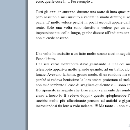
ecco, quelle cose li … Per esempio …
Tutti gli anni, in autunno, durante una notte di luna quasi p
però nessuno è mai riuscito a vedere in modo diretto; si sent
paura. E’ molto veloce perché in pochi secondi appare dall
sente. Solo una volta sono riuscito a vedere per un a
impressionante: collo lungo, gambe distese all’indietro con 
non ci crede nessuno.
Una volta ho assistito a un fatto molto strano a cui in segui
Ecco il fatto.
Una sera verso mezzanotte stavo guardando la luna col mio 
telescopio appariva molto grande quando, ad un tratto, alcu
lunare. Avevano la forma, grosso modo, di un rondone ma se
perché si vedeva benissimo la loro ombra proiettata al suol
non mi è sembrato il caso di svegliare qualcuno e … sono an
Ho ripensato in seguito che forse erano veramente dei rond
erano a fuoco io li vedevo doppi - questo spiegherebbe l’e
sarebbe molto più affascinante pensare ad antichi e gigant
incrociandosi fra loro a volo radente !!!! Ma tanto … non ci
T