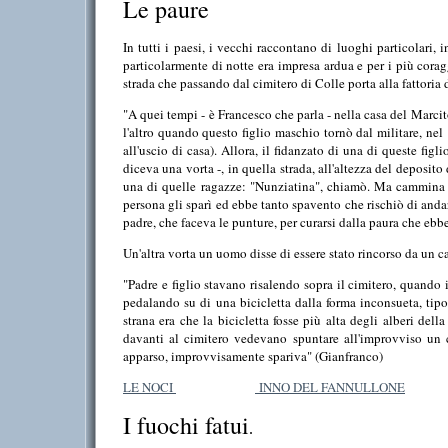
Le paure
In tutti i paesi, i vecchi raccontano di luoghi particolari, in
particolarmente di notte era impresa ardua e per i più cora
strada che passando dal cimitero di Colle porta alla fattoria
"A quei tempi - è Francesco che parla - nella casa del Marcit
l'altro quando questo figlio maschio tornò dal militare, n
all'uscio di casa). Allora, il fidanzato di una di queste fi
diceva una vorta -, in quella strada, all'altezza del deposi
una di quelle ragazze: "Nunziatina", chiamò. Ma cammina 
persona gli sparì ed ebbe tanto spavento che rischiò di anda
padre, che faceva le punture, per curarsi dalla paura che ebb
Un'altra vorta un uomo disse di essere stato rincorso da un cav
"Padre e figlio stavano risalendo sopra il cimitero, quando
pedalando su di una bicicletta dalla forma inconsueta, tip
strana era che la bicicletta fosse più alta degli alberi de
davanti al cimitero vedevano spuntare all'improvviso un 
apparso, improvvisamente spariva" (Gianfranco)
LE NOCI
INNO DEL FANNULLONE
I fuochi fatui
.